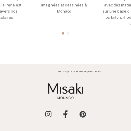
la Perle est
imaginées et dessinées à
avec des matér
ravers nos
Monaco
sur une base d'a
solaires
ou laiton, rho
l'
Site protégé par reCAPTCHA.
Vie privée
-
Termes