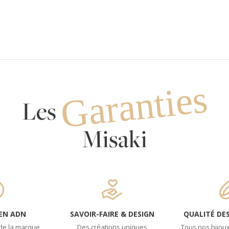
Garanties
Les
Misaki
 EN ADN
SAVOIR-FAIRE & DESIGN
QUALITÉ DE
de la marque
Des créations uniques
Tous nos bijoux