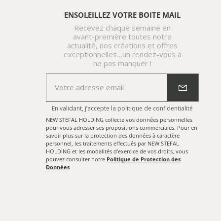
ENSOLEILLEZ VOTRE BOITE MAIL
Recevez chaque semaine en
avant-première toutes notre
actualité, nos créations et offres
exceptionnelles…un rendez-vous à
ne pas manquer !
En validant, j’accepte
la politique de confidentialité
NEW STEFAL HOLDING collecte vos données personnelles
pour vous adresser ses propositions commerciales. Pour en
savoir plus sur la protection des données à caractère
personnel, les traitements effectués par NEW STEFAL
HOLDING et les modalités d’exercice de vos droits, vous
pouvez consulter notre
Politique de Protection des
Données