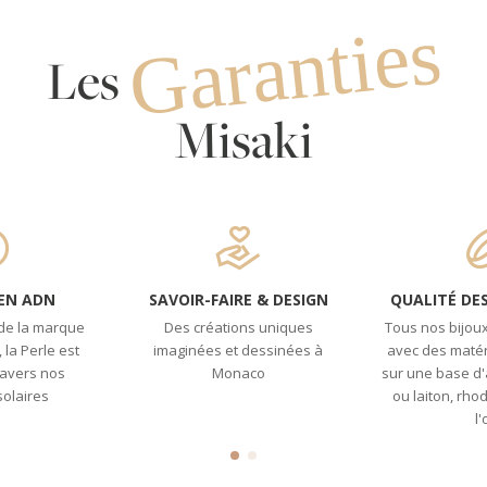
Garanties
Les
Misaki
 EN ADN
SAVOIR-FAIRE & DESIGN
QUALITÉ DE
de la marque
Des créations uniques
Tous nos bijoux
la Perle est
imaginées et dessinées à
avec des matér
ravers nos
Monaco
sur une base d'a
solaires
ou laiton, rho
l'